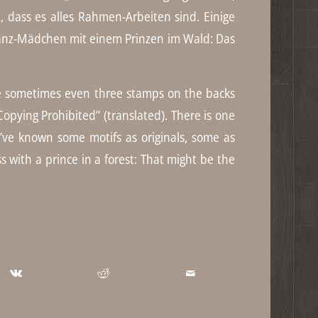
 dass es alles Rahmen-Arbeiten sind. Einige
nkranz-Mädchen mit einem Prinzen im Wald: Das
e sometimes even three stamps on the backs
opying Prohibited” (translated). There is one
I’ve known some motifs as originals, some as
s with a prince in a forest: That might be the