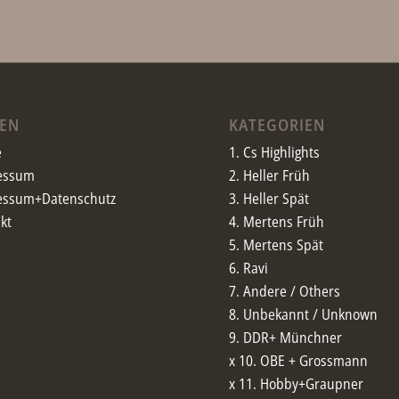
TEN
KATEGORIEN
e
1. Cs Highlights
essum
2. Heller Früh
essum+Datenschutz
3. Heller Spät
kt
4. Mertens Früh
5. Mertens Spät
6. Ravi
7. Andere / Others
8. Unbekannt / Unknown
9. DDR+ Münchner
x 10. OBE + Grossmann
x 11. Hobby+Graupner