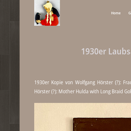
Home
G
1930er Laubs
1930er Kopie von Wolfgang Hörster (?): Fr
Hörster (?): Mother Hulda with Long Braid G