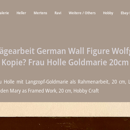
alerie
Heller
Mertens
Ravi
Weitere / Others
Hobby
Ebay-
ägearbeit German Wall Figure Wolf
Kopie? Frau Holle Goldmarie 20cm
au Holle mit Langzopf-Goldmarie als Rahmenarbeit, 20 cm,
olden Mary as Framed Work, 20 cm, Hobby Craft