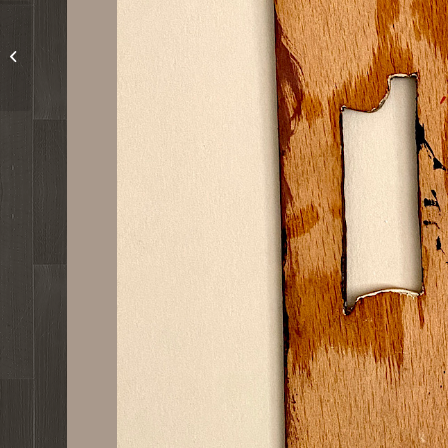
1930er Laubsägearbeit
German Wall Figure
Unbekannt Frau Holle
23cm