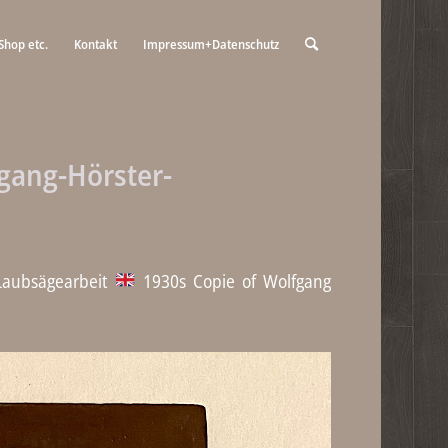
Shop etc.
Kontakt
Impressum+Datenschutz
gang-Hörster-
 Laubsägearbeit
1930s Copie of Wolfgang