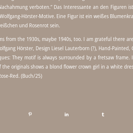
 Nachahmung verboten.“ Das Interessante an den Figuren ist,
er Wolfgang-Hörster-Motive. Eine Figur ist ein weißes Blume
ißchen und Rosenrot sein.
from the 1930s, maybe 1940s, too. I am grateful there ar
lfgang Hörster, Design Liesel Lauterborn (?), Hand-Painted, C
ques: They motif is always surrounded by a fretsaw frame. 
 the originals shows a blond flower crown girl in a white dres
Rose-Red. (Buch/25)