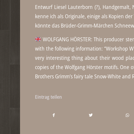
Entwurf Liesel Lauterborn (?), Handgemalt,
kenne ich als Originale, einige als Kopien d
könnte das Brüder-Grimm-Märchen Schneewe
WOLFGANG HÖRSTER: This producer stems 
with the following information: “Workshop Wo
very interesting thing about their wood pla
copies of the Wolfgang Hörster motifs. One of
Brothers Grimm’s fairy tale Snow-White and 
Eintrag teilen