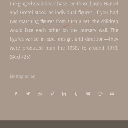
the gingerbread heart base. On those bases, Hansel
and Gretel stood as individual figures. If you had
two matching figures from such a set, the children
would face each other on the nursery wall. The
figures varied in size, design, and direction—they
were produced from the 1930s to around 1970.
(Buch/25)
Eintrag teilen