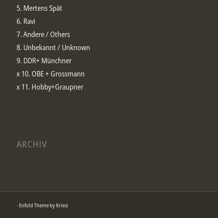
5. Mertens Spät
6. Ravi
7. Andere / Others
8. Unbekannt / Unknown
9. DDR+ Münchner
x 10. OBE + Grossmann
x 11. Hobby+Graupner
ARCHIV
-
Enfold Theme by Kriesi