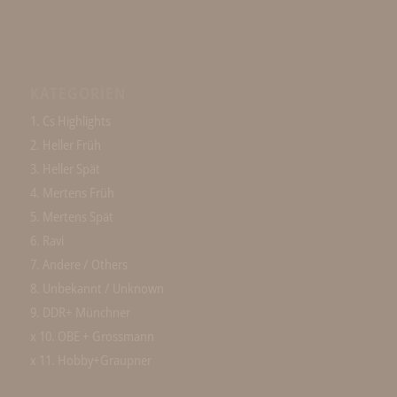
KATEGORIEN
1. Cs Highlights
2. Heller Früh
3. Heller Spät
4. Mertens Früh
5. Mertens Spät
6. Ravi
7. Andere / Others
8. Unbekannt / Unknown
9. DDR+ Münchner
x 10. OBE + Grossmann
x 11. Hobby+Graupner