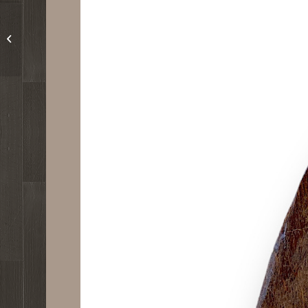
Unbekannt mit Datum
1963: Schneemannkinder
mit modernem roten
Gürtelmantel...