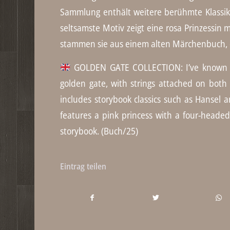
Sammlung enthält weitere berühmte Klassik
seltsamste Motiv zeigt eine rosa Prinzessin
stammen sie aus einem alten Märchenbuch, d
GOLDEN GATE COLLECTION: I’ve known a c
golden gate, with strings attached on both
includes storybook classics such as Hansel an
features a pink princess with a four-heade
storybook. (Buch/25)
Eintrag teilen