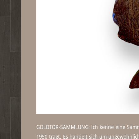
GOLDTOR-SAMMLUNG: Ich kenne eine Sammlung
1950 trägt. Es handelt sich um ungewöhnlic