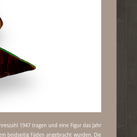
eszahl 1947 tragen und eine Figur das Jahr
dem beidseitig Fäden angebracht wurden. Die