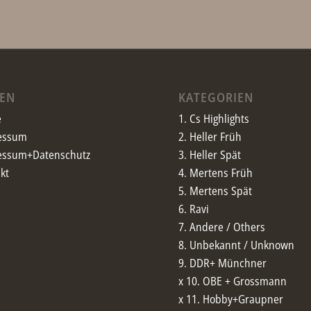
TEN
KATEGORIEN
e
1. Cs Highlights
essum
2. Heller Früh
essum+Datenschutz
3. Heller Spät
kt
4. Mertens Früh
5. Mertens Spät
6. Ravi
7. Andere / Others
8. Unbekannt / Unknown
9. DDR+ Münchner
x 10. OBE + Grossmann
x 11. Hobby+Graupner