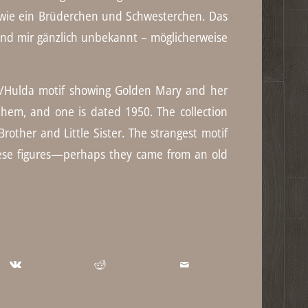
owie ein Brüderchen und Schwesterchen. Das
sind mir gänzlich unbekannt – möglicherweise
le/Hulda motif showing Golden Mary and her
them, and one is dated 1950. The collection
Brother and Little Sister. The strangest motif
these figures—perhaps they came from an old