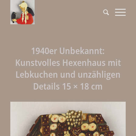
1940er Unbekannt:
Kunstvolles Hexenhaus mit
Lebkuchen und unzähligen
Details 15 × 18 cm