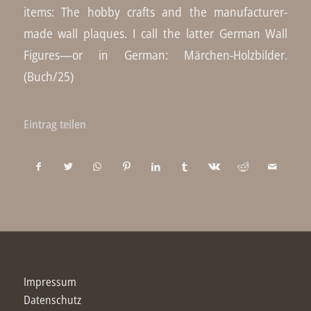
items: The hobby crafts and the manufacturer-
made wall plaques. I call the latter German Wall
Figures—or in German: Märchen-Holzbilder.
(Buch/25)
Eintrag teilen
Impressum
Datenschutz