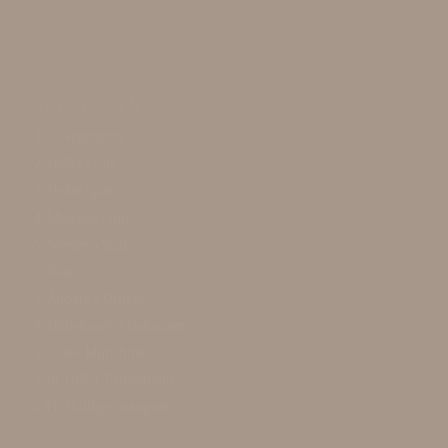
KATEGORIEN
1. Cs Highlights
2. Heller Früh
3. Heller Spät
4. Mertens Früh
5. Mertens Spät
6. Ravi
7. Andere / Others
8. Unbekannt / Unknown
9. DDR+ Münchner
x 10. OBE + Grossmann
x 11. Hobby+Graupner